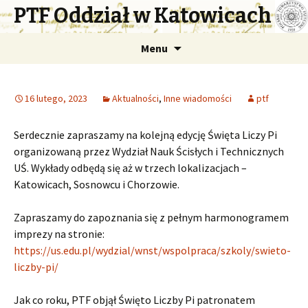
PTF Oddział w Katowicach
Przejdź
Menu
do
treści
16 lutego, 2023
Aktualności
,
Inne wiadomości
ptf
Serdecznie zapraszamy na kolejną edycję Święta Liczy Pi
organizowaną przez Wydział Nauk Ścisłych i Technicznych
UŚ. Wykłady odbędą się aż w trzech lokalizacjach –
Katowicach, Sosnowcu i Chorzowie.
Zapraszamy do zapoznania się z pełnym harmonogramem
imprezy na stronie:
https://us.edu.pl/wydzial/wnst/wspolpraca/szkoly/swieto-
liczby-pi/
Jak co roku, PTF objął Święto Liczby Pi patronatem