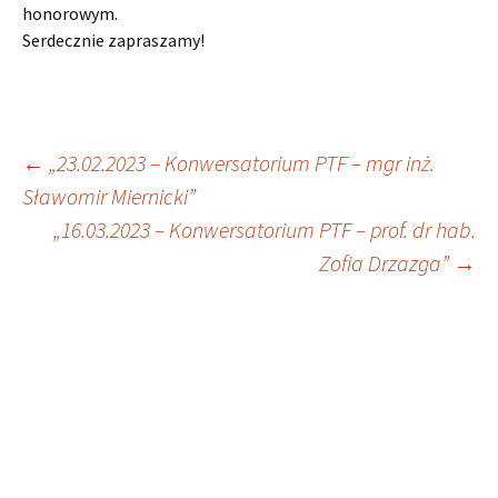
honorowym.
Serdecznie zapraszamy!
Nawigacja
←
„23.02.2023 – Konwersatorium PTF – mgr inż.
Sławomir Miernicki”
„16.03.2023 – Konwersatorium PTF – prof. dr hab.
wpisu
Zofia Drzazga”
→